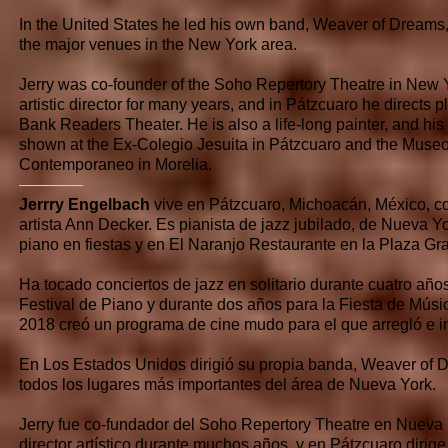
In the United States he led his own band, Weaver of Dreams,
the major venues in the New York area.
Jerry was co-founder of the Soho Repertory Theatre in New Y
artistic director for many years, and in Pátzcuaro he directs pl
Bank Readers Theater. He is also a life-long painter, and hi
shown at the Ex-Colegio Jesuita in Pátzcuaro and the Museo
Contemporaneo in Morelia.
————
Jerrry Engelbach
vive en Pátzcuaro, Michoacán, México, co
artista Ann Decker. Es pianista de jazz jubilado, de Nueva Yo
piano en fiestas y en El Naranjo Restaurante en la Plaza G
Ha tocado conciertos de jazz en solitario durante cuatro año
Festival de Piano y durante dos años para la Fiesta de Músi
2018 creó un programa de cine mudo para el que arregló e in
En Los Estados Unidos dirigió su propia banda, Weaver of 
todos los lugares más importantes del área de Nueva York.
Jerry fue co-fundador del Soho Repertory Theatre en Nueva 
director artístico durante muchos años, y en Pátzcuaro dirige